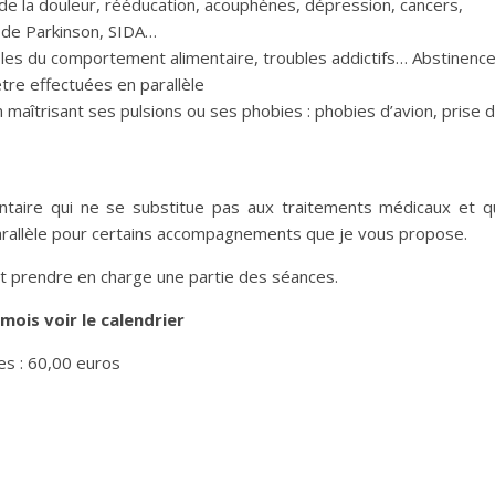
de la douleur, rééducation, acouphènes, dépression, cancers,
e de Parkinson, SIDA…
bles du comportement alimentaire, troubles addictifs… Abstinenc
tre effectuées en parallèle
 maîtrisant ses pulsions ou ses phobies : phobies d’avion, prise 
aire qui ne se substitue pas aux traitements médicaux et q
parallèle pour certains accompagnements que je vous propose.
 prendre en charge une partie des séances.
mois voir le calendrier
ées : 60,00 euros