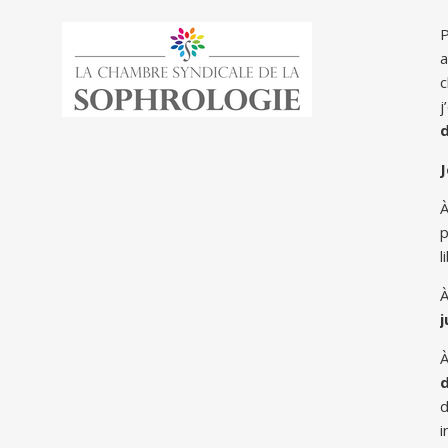
P
a
c
j
J
p
l
À
À
d
d
i