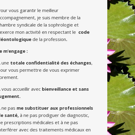
our vous garantir le meilleur
ccompagnement, je suis membre de la
hambre syndicale de la sophrologie et
’exerce mon activité en respectant le
code
déontologique
de la profession
.
e m’engage :
À une
totale confidentialité des échanges
,
our vous permettre de vous exprimer
ibrement.
 vous accueillir avec
bienveillance et sans
jugement.
 ne pas
m
e substituer aux professionnels
e santé,
à ne pas prodiguer de diagnostic,
e prescriptions médicales et à ne pas
nterférer avec des traitements médicaux en