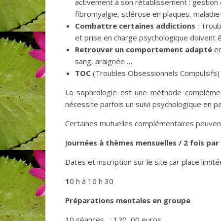
activement à son rétablissement : gestion 
fibromyalgie, sclérose en plaques, maladi
Combattre certaines addictions
: Trou
et prise en charge psychologique doivent ê
Retrouver un comportement adapté
en
sang, araignée …
TOC
(Troubles Obsessionnels Compulsifs)
La sophrologie est une méthode complément
nécessite parfois un suivi psychologique en 
Certaines mutuelles complémentaires peuvent
J
ournées à thèmes mensuelles / 2 fois par 
Dates et inscription sur le site car place limit
1
0 h à 16 h 30
Préparations mentales en groupe
10 séances : 120, 00 euros